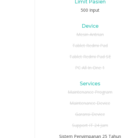
Limit Pasien
500 Input
Device
Mesin Antrian
Tablet Redmi Pad
Tablet Redmi Pad SE
PC All In One 1
Services
Maintenance Program
Maintenance Device
Garansi Device
Support IT 24 Jam
Sistem Penyimpanan 25 Tahun