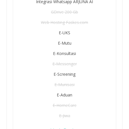
Integrasi Whatsapp ARJUNA AI
GDrive 200 Gb
Web Hosting Faskes.com
E-UKS
E-Mutu
E-Konsultasi
E-Messenger
E-Screening
E-Munisasi
E-Aduan
E-HomeCare
E-Jiwa