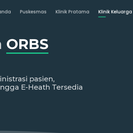
anda
Puskesmas
Klinik Pratama
Klinik Keluarga
m
ORBS
istrasi pasien,
ingga E-Heath Tersedia