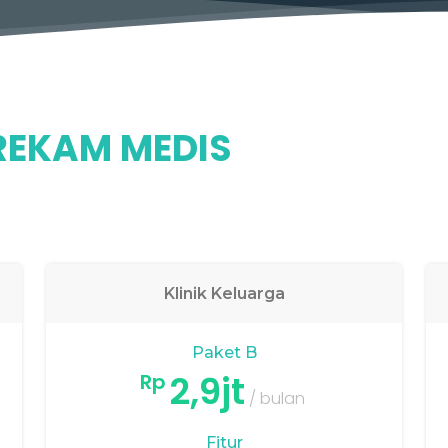
 REKAM MEDIS
Klinik Keluarga
Paket B
2,9jt
Rp
/ bulan
Fitur