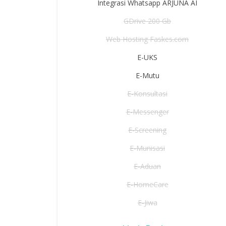
Integrasi Whatsapp ARJUNA AI
GDrive 200 Gb
Web Hosting Faskes.com
E-UKS
E-Mutu
E-Konsultasi
E-Messenger
E-Screening
E-Munisasi
E-Aduan
E-HomeCare
E-Jiwa