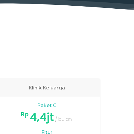
Klinik Keluarga
Paket C
4,4jt
Rp
/ bulan
Fitur